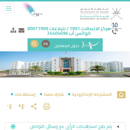
مركز الاتصالات 1991 / للبلاغات 80071999
الواتس آب 24404696
EN
دخول المتعاملين
إستطلاعات
المشاركة الإلكترونية
شارك معنا
إستطلاعات
ع+
ع-
يتم طرح استطلاعات الرأي عبر وسائل التواصل