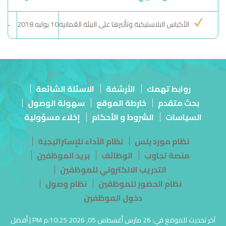
الأكياس البلاستيكية وتأثيرها على البيئة العُمانية
10 يوليه 2018
-
روابط تهمك
الأرشفة
الاسئلة الشائعة
بحث متقدم
خارطة الموقع
سهولة الوصول
السياسات
الشروط و الأحكام
إخلاء مسؤولية
نظام مورد بلس
نظام الأداء للإستراتيجية
منصة تجاوب
الوظائف
بريد الموظفين
التدريب الالكتروني للموظفين
نظام الحضور للموظفين
نظام وصول
دخول الموظفين
آخر تحديث للموقع في: 26 مارس أغسطس 05, 2026 10:25:م PM | أفضل