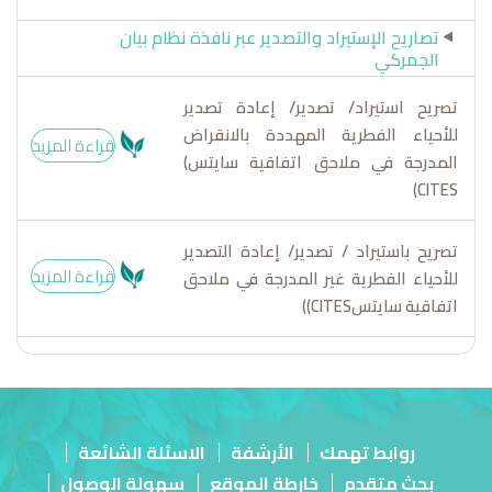
تصاريح الإستيراد والتصدير عبر نافذة نظام بيان
الجمركي
تصريح استيراد/ تصدير/ إعادة تصدير
للأحياء الفطرية المهددة بالانقراض
قراءة المزيد
المدرجة في ملاحق اتفاقية سايتس)
CITES)
تصريح باستيراد / تصدير/ إعادة التصدير
قراءة المزيد
للأحياء الفطرية غير المدرجة في ملاحق
اتفاقية سايتسCITES))
روابط تهمك
الأرشفة
الاسئلة الشائعة
بحث متقدم
خارطة الموقع
سهولة الوصول