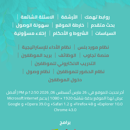
روابط تهمك
الأرشفة
الاسئلة الشائعة
بحث متقدم
خارطة الموقع
سهولة الوصول
السياسات
الشروط و الأحكام
إخلاء مسؤولية
نظام مورد بلس
نظام الأداء للإستراتيجية
منصة تجاوب
الوظائف
بريد الموظفين
التدريب الالكتروني للموظفين
نظام الحضور للموظفين
نظام وصول
دخول الموظفين
آخر تحديث للموقع في: 26 مارس أغسطس 06, 2026 12:50:م PM | أفضل
عرض لهذا الموقع بدقة شاشة 1920 × 1080 | يدعم Microsoft Internet
Explorer 10.0+ و Firefox 48+ و Safari 1.2+ و Opera 39.0+ و Google
Chrome 43.0
برامج