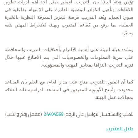
تؤمن هيئة البيئة بأن التدريب العملي يمثل أحد أهم أدوات تطوير
الكفاءات وتأهيل الكوادر الوطنية القادرة على الإسهام بفاعلية في
سوق العمل. ويُعد التدريب فرصة لتعزيز المعرفة النظرية بالخبرة
العملية، بما يرفع من كفاءة المتدرب ويهيئه للانخراط المهني بثقة
.
وتميّز
وتشدد هيئة البيئة على أهمية
الالتزام بأخلاقيات التدريب والمحافظة
على سرية المعلومات والخصوصيات
التي يتم الاطلاع عليها خلال
فترة التدريب، التزامًا بمعايير المهنية والمسؤولية
.
كما أن
القبول للتدريب متاح على مدار العام
، مع العلم بأن
المقاعد
محدودة
، وتُمنح
الأولوية للمقيدين في المقاعد الدراسية
ذات العلاقة
.
بمجالات عمل الهيئة
للطلب والاستفسار التواصل علي الرقم
24404568
(
مفعل رقم واتسب
)
دليل
المتدرب