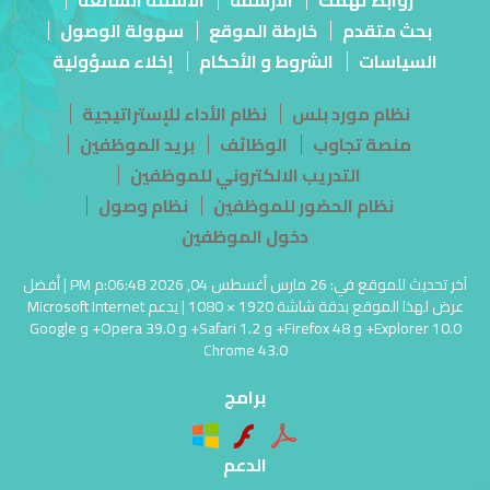
بحث متقدم
خارطة الموقع
سهولة الوصول
السياسات
الشروط و الأحكام
إخلاء مسؤولية
نظام مورد بلس
نظام الأداء للإستراتيجية
منصة تجاوب
الوظائف
بريد الموظفين
التدريب الالكتروني للموظفين
نظام الحضور للموظفين
نظام وصول
دخول الموظفين
آخر تحديث للموقع في: 26 مارس أغسطس 04, 2026 06:48:م PM | أفضل
عرض لهذا الموقع بدقة شاشة 1920 × 1080 | يدعم Microsoft Internet
Explorer 10.0+ و Firefox 48+ و Safari 1.2+ و Opera 39.0+ و Google
Chrome 43.0
برامج
الدعم