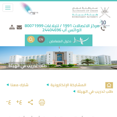
مركز الاتصالات 1991 / للبلاغات 80071999
الواتس آب 24404696
EN
دخول المتعاملين
طلب تدريب في الهيئة
المشاركة الإلكترونية
شارك معنا
طلب تدريب في الهيئة
ع+
ع-