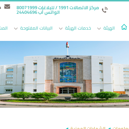
مركز الاتصالات 1991 / للبلاغات 80071999
الواتس آب 24404696
الهيئة
خدمات الهيئة
البيانات المفتوحة
المش
معلومات
الشهادات المهنية