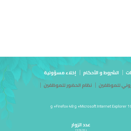
ات
الشروط و الأحكام
إخلاء مسؤولية
تروني للموظفين
نظام الحضور للموظفين
آخر تحديث للموقع في: 26 مارس أغسطس 05, 2026 06:06:ص PM | أفضل عرض لهذا الموقع بدقة شاشة 1920 × 1080 | يدعم Microsoft Internet Explorer 10.0+ و Firefox 48+ و
عدد الزوار
2376351