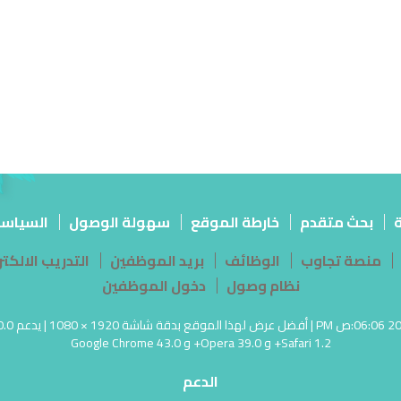
ة
بحث متقدم
خارطة الموقع
سهولة الوصول
السياس
منصة تجاوب
الوظائف
بريد الموظفين
التدريب الالك
نظام وصول
دخول الموظفين
Safari 1.2+ و Opera 39.0+ و Google Chrome 43.0
الدعم