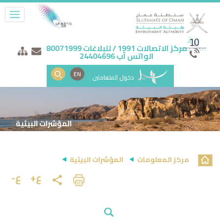
مركز الاتصالات 1991 / للبلاغات 80071999
الواتس آب 24404696
EN
دخول المتعاملين
المؤشرات البيئية
مركز المعلومات
المؤشرات البيئية
ع+
ع-