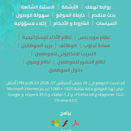
روابط تهمك
الأرشفة
الاسئلة الشائعة
بحث متقدم
خارطة الموقع
سهولة الوصول
السياسات
الشروط و الأحكام
إخلاء مسؤولية
نظام مورد بلس
نظام الأداء للإستراتيجية
منصة تجاوب
الوظائف
بريد الموظفين
التدريب الالكتروني للموظفين
نظام الحضور للموظفين
نظام وصول
دخول الموظفين
آخر تحديث للموقع في: 26 مارس أغسطس 07, 2026 06:23:م PM | أفضل
عرض لهذا الموقع بدقة شاشة 1920 × 1080 | يدعم Microsoft Internet
Explorer 10.0+ و Firefox 48+ و Safari 1.2+ و Opera 39.0+ و Google
Chrome 43.0
برامج
الدعم