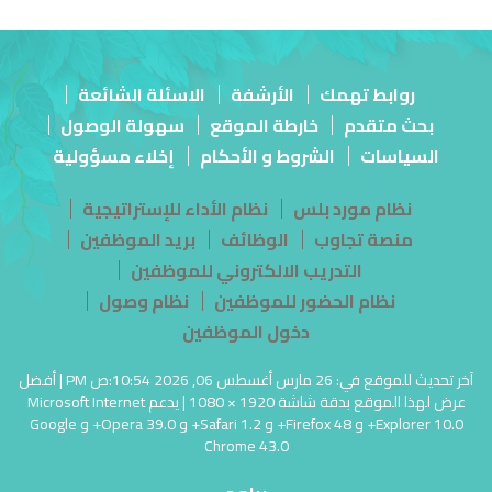
روابط تهمك
الأرشفة
الاسئلة الشائعة
بحث متقدم
خارطة الموقع
سهولة الوصول
السياسات
الشروط و الأحكام
إخلاء مسؤولية
نظام مورد بلس
نظام الأداء للإستراتيجية
منصة تجاوب
الوظائف
بريد الموظفين
التدريب الالكتروني للموظفين
نظام الحضور للموظفين
نظام وصول
دخول الموظفين
آخر تحديث للموقع في: 26 مارس أغسطس 06, 2026 10:54:ص PM | أفضل
عرض لهذا الموقع بدقة شاشة 1920 × 1080 | يدعم Microsoft Internet
Explorer 10.0+ و Firefox 48+ و Safari 1.2+ و Opera 39.0+ و Google
Chrome 43.0