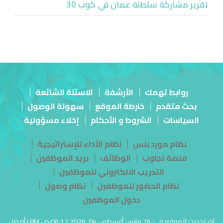
تقرير مشاركة سلطنة عمان في كوب 30
روابط تهمك
الأرشفة
الاسئلة الشائعة
بحث متقدم
خارطة الموقع
سهولة الوصول
السياسات
الشروط و الأحكام
إخلاء مسؤولية
نظام مورد بلس
نظام الأداء للإستراتيجية
منصة تجاوب
الوظائف
بريد الموظفين
التدريب الالكتروني للموظفين
نظام الحضور للموظفين
نظام وصول
دخول الموظفين
آخر تحديث للموقع في: 26 مارس أغسطس 04, 2026 06:12:ص PM | أفضل