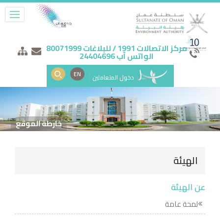
مركز الاتصالات 1991 / للبلاغات 80071999
الواتس آب 24404696
EN
دخول المتعاملين
خارطة الموقع
الهيئة
عن الهيئة
لمحة عامة