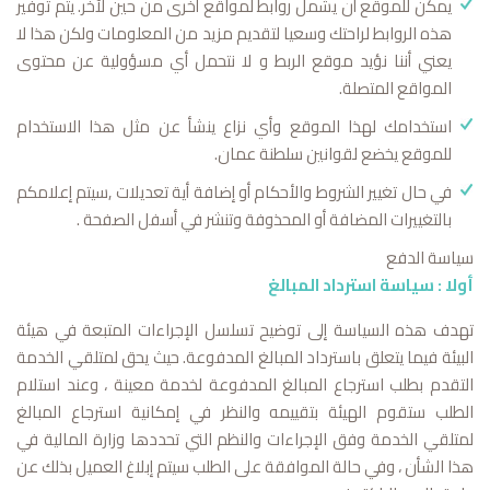
يمكن للموقع أن يشمل روابط لمواقع أخرى من حين لآخر. يتم توفير
هذه الروابط لراحتك وسعيا لتقديم مزيد من المعلومات ولكن هذا لا
يعني أننا نؤيد موقع الربط و لا نتحمل أي مسؤولية عن محتوى
المواقع المتصلة.
استخدامك لهذا الموقع وأي نزاع ينشأ عن مثل هذا الاستخدام
للموقع يخضع لقوانين سلطنة عمان.
في حال تغيير الشروط والأحكام أو إضافة أية تعديلات ,سيتم إعلامكم
بالتغييرات المضافة أو المحذوفة وتنشر في أسفل الصفحة .
سياسة الدفع
أولا : سياسة استرداد المبالغ
تهدف هذه السياسة إلى توضيح تسلسل الإجراءات المتبعة في هيئة
البيئة فيما يتعلق باسترداد المبالغ المدفوعة. حيث يحق لمتلقي الخدمة
التقدم بطلب استرجاع المبالغ المدفوعة لخدمة معينة ، وعند استلام
الطلب ستقوم الهيئة بتقييمه والنظر في إمكانية استرجاع المبالغ
لمتلقي الخدمة وفق الإجراءات والنظم التي تحددها وزارة المالية في
هذا الشأن ، وفي حالة الموافقة على الطلب سيتم إبلاغ العميل بذلك عن