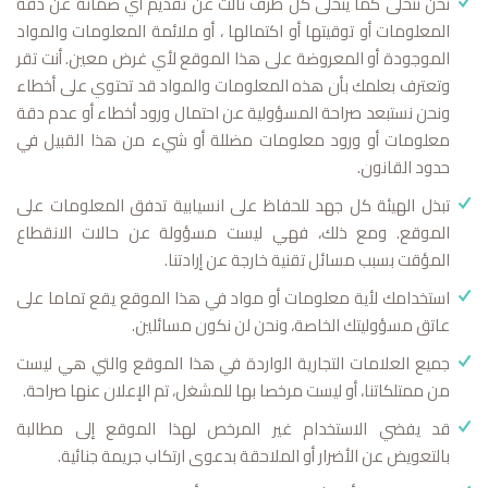
نحن نتخلى كما يتخلى كل طرف ثالث عن تقديم أي ضمانة عن دقة
المعلومات أو توقيتها أو اكتمالها ، أو ملائمة المعلومات والمواد
الموجودة أو المعروضة على هذا الموقع لأي غرض معين. أنت تقر
وتعترف بعلمك بأن هذه المعلومات والمواد قد تحتوي على أخطاء
ونحن نستبعد صراحة المسؤولية عن احتمال ورود أخطاء أو عدم دقة
معلومات أو ورود معلومات مضللة أو شيء من هذا القبيل في
حدود القانون.
تبذل الهيئة كل جهد للحفاظ على انسيابية تدفق المعلومات على
الموقع. ومع ذلك، فهي ليست مسؤولة عن حالات الانقطاع
المؤقت بسبب مسائل تقنية خارجة عن إرادتنا.
استخدامك لأية معلومات أو مواد في هذا الموقع يقع تماما على
عاتق مسؤوليتك الخاصة، ونحن لن نكون مسائلين.
جميع العلامات التجارية الواردة في هذا الموقع والتي هي ليست
من ممتلكاتنا، أو ليست مرخصا بها للمشغل، تم الإعلان عنها صراحة.
قد يفضي الاستخدام غير المرخص لهذا الموقع إلى مطالبة
بالتعويض عن الأضرار أو الملاحقة بدعوى ارتكاب جريمة جنائية.