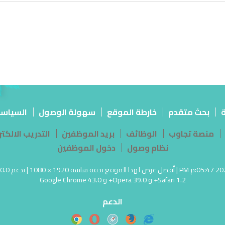
ة
بحث متقدم
خارطة الموقع
سهولة الوصول
السياس
منصة تجاوب
الوظائف
بريد الموظفين
التدريب الالك
نظام وصول
دخول الموظفين
Safari 1.2+ و Opera 39.0+ و Google Chrome 43.0
الدعم