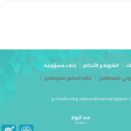
ات
الشروط و الأحكام
إخلاء مسؤولية
تروني للموظفين
نظام الحضور للموظفين
آخر تحديث للموقع في: 26 مارس أغسطس 04, 2026 05:47:م PM | أفضل عرض لهذا الموقع بدقة شاشة 1920 × 1080 | يدعم Microsoft Internet Explorer 10.0+ و Firefox 48+ و
عدد الزوار
2375877