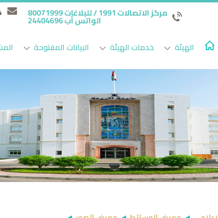
مركز الاتصالات 1991 / للبلاغات 80071999
الواتس آب 24404696
الهيئة
خدمات الهيئة
البيانات المفتوحة
المش
لإعلامي
معرض الوسائط
معرض الصور