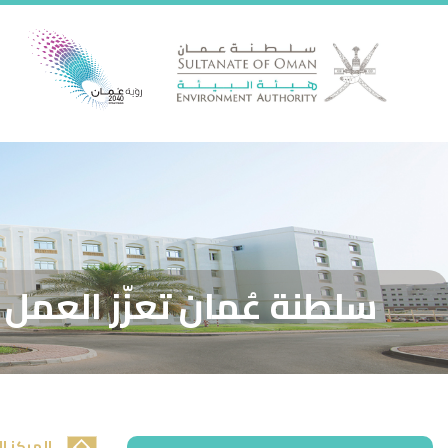
سلطنة عُمان تعزّز العمل
المركز ا