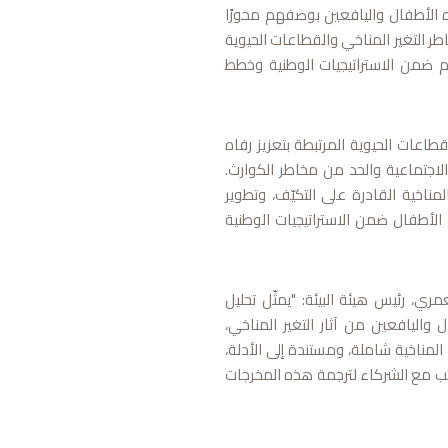
 الأطفال واليافعين بوصفهم محورًا
طر التغير المناخي والقطاعات الحيوية
م ضمن الاستراتيجيات الوطنية وخطط
طاعات الحيوية المرتبطة بتعزيز رفاه
الاجتماعية والحد من مخاطر الكوارث.
ناخية القادرة على التكيّف، وتطوير
 الأطفال ضمن الاستراتيجيات الوطنية
ي، رئيس هيئة البيئة: "يمثّل تحليل
اليافعين من آثار التغير المناخي،
مناخية شاملة، ومستندة إلى الأدلة،
واصل العمل عن كثب مع الشركاء لترجمة هذه المخرجات