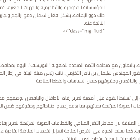
المؤسسات الحكومية والأكاديمية والجهات المعنية. كما
ذلك ذوو الإعاقة، بشكل فعّال لضمان دمج آرائهم وتجاربه
الناتجة عنه.
" class="img-fluid" />
ئة، بالتعاون مع منظمة الأمم المتحدة للطفولة “اليونيسف”، اليوم بمحا
ور المهندس سليمان بن ناصر الأخزمي، نائب رئيس هيئة البيئة، في إطار الج
ل واليافعين وحقوقهم ضمن السياسات والخطط المناخية
لى تسليط الضوء على أهمية تعزيز رفاه الأطفال واليافعين بوصفهم محورًا
ات الحيوية المرتبطة بحياتهم، بما يدعم إدماج احتياجاتهم وحقوقهم ضمن الا
العلاقة بين مخاطر التغير المناخي والقطاعات الحيوية المرتبطة بتعزيز رفاه
. كما يسلط الضوء على الفرص المتاحة لتعزيز الخدمات المناخية القادرة على 
ستراتيجيات الوطنية وخطط العمل المناخي.