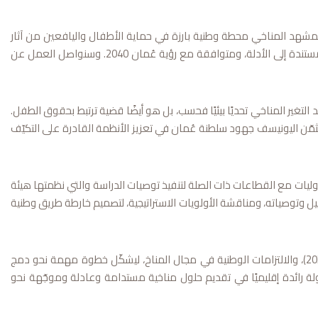
 المشهد المناخي محطة وطنية بارزة في حماية الأطفال واليافعين من آثار
التغير المناخي، ويعكس التزام سلطنة عُمان بضمان أن تكون طموحاتها المناخية شاملة، ومستندة إلى الأدلة، ومتوافقة مع رؤية عُمان 2040. وسنواصل العمل عن
تغير المناخي تحديًا بيئيًا فحسب، بل هو أيضًا قضية ترتبط بحقوق الطفل.
مّن اليونيسف جهود سلطنة عُمان في تعزيز الأنظمة القادرة على التكيّف
يات مع القطاعات ذات الصلة لتنفيذ توصيات الدراسة والتي نظمتها هيئة
ليل وتوصياته، ومناقشة الأولويات الاستراتيجية، لتصميم خارطة طريق وطنية
ويأتي هذا التحليل متوافقًا مع رؤية عُمان 2040، والخطة الخمسية الحادية عشرة (2026-2030)، والالتزامات الوطنية في مجال المناخ، ليشكّل خطوة مهمة نحو دمج
لة رائدة إقليميًا في تقديم حلول مناخية مستدامة وعادلة وموجّهة نحو