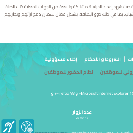
اللجنة التوجيهية للتغييرات المناخية حيث شهد إعداد الدراسة مشاركة واسعة من الجهات المعنية ذات الصلة،
باب، بما في ذلك ذوو الإعاقة، بشكل فعّال لضمان دمج آرائهم وتجاربهم
ات
الشروط و الأحكام
إخلاء مسؤولية
تروني للموظفين
نظام الحضور للموظفين
آخر تحديث للموقع في: 26 مارس أغسطس 04, 2026 06:59:ص PM | أفضل عرض لهذا الموقع بدقة شاشة 1920 × 1080 | يدعم Microsoft Internet Explorer 10.0+ و Firefox 48+ و
عدد الزوار
2375115
 محتویات هذا الموقع مرخّصة بموجب
الرخصة الحكومية المفتوحة
- عُمان