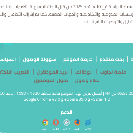
الجدير بالذكر تم اعتماد الدراسة في 10 سبتمبر 2025 من قبل 
سسات الحكومية والأكاديمية والجهات المعنية. كما تم إشراك الأطفال والش
حليل والتوصيات الناتجة عنه.
ة
بحث متقدم
خارطة الموقع
سهولة الوصول
السياس
منصة تجاوب
الوظائف
بريد الموظفين
التدريب الالك
نظام وصول
دخول الموظفين
Safari 1.2+ و Opera 39.0+ و Google Chrome 43.0
الدعم
43+
39+
1.2+
48+
10+
هيئة البیئة © 2020 -