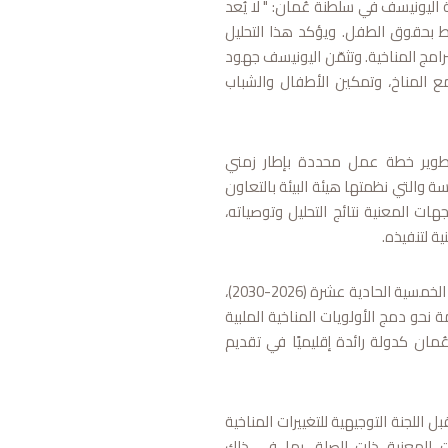
ليونيسف في سلطنة عُمان: " لا يُعد
رتبط بحقوق الطفل. ويؤكد هذا التحليل
مج المناخية. وتثمّن اليونيسف جهود
ع المناخ، وتمكين الأطفال والشباب
طوير خطة عمل محددة بإطار زمني
 والتي نظمتها هيئة البيئة بالتعاون
ات المعنية نتائج التحليل وتوصياته،
ة لتنفيذه.
ويأتي هذا التحليل متوافقًا مع رؤية عُمان 2040، والخطة الخمسية الحادية عشرة (2026-2030)،
نحو دمج الأولويات المناخية الملبية
مان كدولة رائدة إقليميًا في تقديم
ر تم اعتماد الدراسة في 10 سبتمبر 2025 من قبل اللجنة التوجيهية للتغييرات المناخية
المعنية ذات الصلة، بما في ذلك