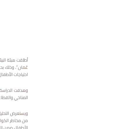
أطلقت هيئة البي
عُمان”، وذلك بحض
احتياجات الأطفا
وهدفت الدراسة إ
المناخي والقطاع
ويستعرض التحليل 
من مخاطر الكوارث
الأطفال ضمن الا