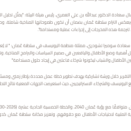
ل سعادة الدكتور عبدالله بن علي العمري، رئيس هيئة البيئة: "يمثّل تحليل
لترجمة هذه المخرجات إلى إجراءات عملية ومستدامة".
سعادة سوميرا تشودري، ممثلة منظمة اليونيسف في سلطنة عُمان: " لا يُعد ال
يل أهمية وضع الأطفال واليافعين في صميم السياسات والبرامج المناخية. وتث
ين الأطفال والشباب ليكونوا شركاء فاعلين في إيجاد حلول مستدامة"
لتقرير خلال ورشة تشاركية بهدف تطوير خطة عمل محددة بإطار زمني ومسئول
مع اليونيسف والشركاء الاستراتيجيين، حيث استعرضت الجهات المعنية نتائج التح
خية الملبية لاحتياجات الأطفال مع حقوقهم، وتعزيز مكانة سلطنة عُمان كدو