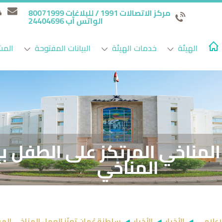
مركز الاتصالات 1991 / للبلاغات 80071999
الواتس آب 24404696
الهيئة
خدمات الهيئة
البيانات المفتوحة
المش
 المناخي المرتكز على الطفل ب
المناخي
لإعلامي
الأخبار
الأخبار
سلطنة عُمان تعزّز العمل المناخي الم