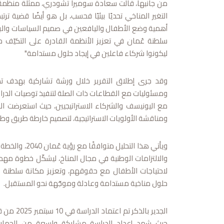
من جانبها، قالت سعادة سوميرا تشودري، ممثلة منظمة ا
التغير المناخي تحديًا بيئيًا فحسب، بل هو أيضًا قضية ت
أهمية وضع الأطفال واليافعين في صميم السياسات والبرا
سلطنة عُمان في تعزيز الأنظمة القادرة على التكيّف م
ليكونوا شركاء فاعلين في إيجاد حلول مستدامة"
وقد جرى إطلاق التقرير خلال ورشة تشاركية بهدف ت
ومسئوليات مع القطاعات ذات الصلة لتنفيذ توصيات الدراسة
مع اليونيسف والشركاء الاستراتيجيين، حيث استعرضت الجه
ومناقشة الأولويات الاستراتيجية، لتصميم خارطة طريق وطني
والالتزامات الوطنية في مجال المناخ، ليشكّل خطوة مهمة 
لاحتياجات الأطفال مع حقوقهم، وتعزيز مكانة سلطنة عُ
حلول مناخية مستدامة وعادلة وموجّهة نحو المستقبل.
الجدير بالذك
حيث شهد إعداد الدراسة مشاركة واسعة من الجهات 