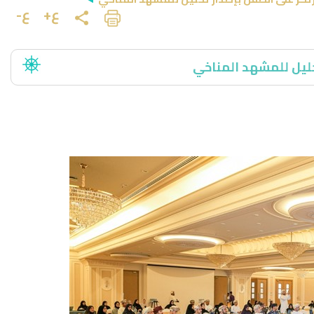
ع+
ع-
حليل للمشهد المناخي