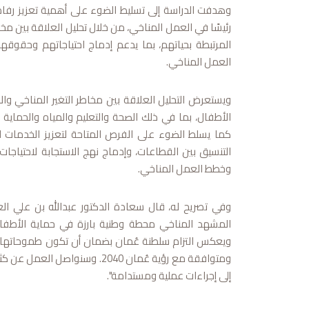
وهدفت الدراسة إلى تسليط الضوء على أهمية تعزيز رفاه
رئيسًا في العمل المناخي، من خلال تحليل العلاقة بين مخا
المرتبطة بحياتهم، بما يدعم إدماج احتياجاتهم وحقوقه
العمل المناخي.
ويستعرض التحليل العلاقة بين مخاطر التغير المناخي والق
الأطفال، بما في ذلك الصحة والتعليم والمياه والحماية 
كما يسلط الضوء على الفرص المتاحة لتعزيز الخدمات الم
التنسيق بين القطاعات، وإدماج نهج الاستجابة لاحتياجات
وخطط العمل المناخي.
وفي تصريح له، قال سعادة الدكتور عبدالله بن علي العمر
المشهد المناخي محطة وطنية بارزة في حماية الأطفال و
ويعكس التزام سلطنة عُمان بضمان أن تكون طموحاتها ال
ومتوافقة مع رؤية عُمان 2040. وسن
إلى إجراءات عملية ومستدامة".