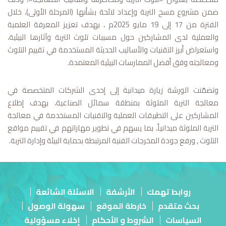
ضمن مشروع مسح التربة وإعداد لائحة بشأنها (المرحلة الأولى)، خلال
الفترة من 17 إلى 19 مايو 2025م ، بهدف تعزيز المعرفة العلمية
والعملية لدى المشاركين حول مسببات تلوث التربة وآثارها البيئية،
واستعراض أبرز التقنيات والأساليب الحديثة المستخدمة في تقييم التلوث
ومعالجته وفق أفضل الممارسات البيئية المعتمدة.
وتضمّنت الورشة زيارة ميدانية إلى إحدى الشركات المتخصصة في
معالجة التربة الملوثة بمنطقة سمائل الصناعية، بهدف إطلاع
المشاركين على التطبيقات العملية والتقنيات المستخدمة في معالجة
التربة الملوثة ميدانياً، بما يسهم في تطوير مهاراتهم في تقييم مواقع
التلوث , ورفع جودة المخرجات الفنية المرتبطة بحماية البيئة وإدارة التربة.
روابط تهمك
الأرشفة
الاسئلة الشائعة
بحث متقدم
خارطة الموقع
سهولة الوصول
السياسات
الشروط و الأحكام
إخلاء مسؤولية