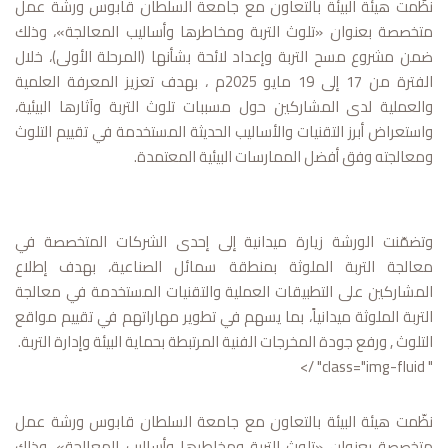
نظّمت هيئة البيئة بالتعاون مع جامعة السلطان قابوس ورشة عمل
متخصصة بعنوان «تلوث التربة ومخاطرها وأساليب المعالجة»، وذلك
ضمن مشروع مسح التربة وإعداد لائحة بشأنها (المرحلة الأولى)، خلال
الفترة من 17 إلى 19 مايو 2025م ، بهدف تعزيز المعرفة العلمية
والعملية لدى المشاركين حول مسببات تلوث التربة وآثارها البيئية،
واستعراض أبرز التقنيات والأساليب الحديثة المستخدمة في تقييم التلوث
ومعالجته وفق أفضل الممارسات البيئية المعتمدة.
وتضمّنت الورشة زيارة ميدانية إلى إحدى الشركات المتخصصة في
معالجة التربة الملوثة بمنطقة سمائل الصناعية، بهدف إطلاع
المشاركين على التطبيقات العملية والتقنيات المستخدمة في معالجة
التربة الملوثة ميدانياً، بما يسهم في تطوير مهاراتهم في تقييم مواقع
التلوث , ورفع جودة المخرجات الفنية المرتبطة بحماية البيئة وإدارة التربة.
" class="img-fluid" />
نظّمت هيئة البيئة بالتعاون مع جامعة السلطان قابوس ورشة عمل
متخصصة بعنوان «تلوث التربة ومخاطرها وأساليب المعالجة»، وذلك