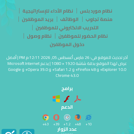
نظام مورد بلس
نظام الأداء للإستراتيجية
منصة تجاوب
الوظائف
بريد الموظفين
التدريب الالكتروني للموظفين
نظام الحضور للموظفين
نظام وصول
دخول الموظفين
آخر تحديث للموقع في: 26 مارس أغسطس 05, 2026 12:11:م PM | أفضل
عرض لهذا الموقع بدقة شاشة 1920 × 1080 | يدعم Microsoft Internet
Explorer 10.0+ و Firefox 48+ و Safari 1.2+ و Opera 39.0+ و Google
Chrome 43.0
برامج
الدعم
43+
39+
1.2+
48+
10+
عدد الزوار