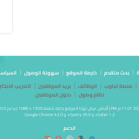
ة
بحث متقدم
خارطة الموقع
سهولة الوصول
السياس
منصة تجاوب
الوظائف
بريد الموظفين
التدريب الالك
نظام وصول
دخول الموظفين
Safari 1.2+ و Opera 39.0+ و Google Chrome 43.0
الدعم