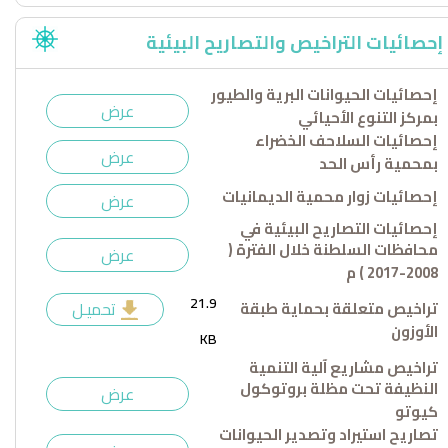
إحصائيات التراخيص والتصاريح البيئية
إحصائيات الحيوانات البرية والطيور
عرض
بمركز التنوع الأحيائي
إحصائيات السلاحف الخضراء
عرض
بمحمية رأس الحد
إحصائيات زوار محمية الديمانيات
عرض
إحصائيات التصاريح البيئية في
محافظات السلطنة خلال الفترة (
عرض
2008-2017 ) م
21.9
تراخيص متعلقة بحماية طبقة
تحميـل
الأوزون
KB
تراخيص مشاريع آلية التنمية
النظيفة تحت مظلة بروتوكول
عرض
كيوتو
تصاريح استيراد وتصدير الحيوانات