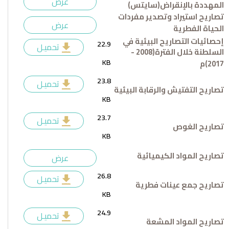
عرض
المهددة بالإنقراض(سايتس)
تصاريح استيراد وتصدير مفردات
عرض
الحياة الفطرية
إحصائيات التصاريح البيئية في
22.9
تحميـل
السلطنة خلال الفترة(2008 -
KB
2017)م
23.8
تحميـل
تصاريح التفتيش والرقابة البيئية
KB
23.7
تحميـل
تصاريح الغوص
KB
تصاريح المواد الكيميائية
عرض
26.8
تحميـل
تصاريح جمع عينات فطرية
KB
24.9
تحميـل
تصاريح المواد المشعة