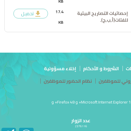
KB
17.4
إحصائيات التصاريح البيئية
تحميـل
للفئات(أ,ب,ج).
KB
ات
الشروط و الأحكام
إخلاء مسؤولية
تروني للموظفين
نظام الحضور للموظفين
آخر تحديث للموقع في: 26 مارس أغسطس 04, 2026 11:01:م PM | أفضل عرض لهذا الموقع بدقة شاشة 1920 × 1080 | يدعم Microsoft Internet Explorer 10.0+ و Firefox 48+ و
عدد الزوار
2376116