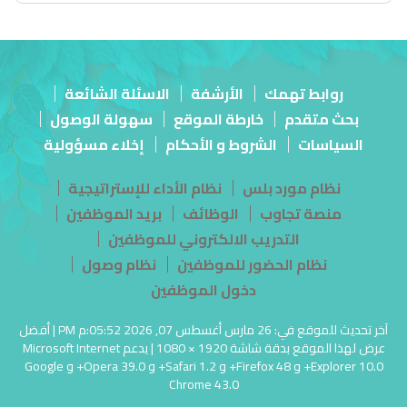
روابط تهمك
الأرشفة
الاسئلة الشائعة
بحث متقدم
خارطة الموقع
سهولة الوصول
السياسات
الشروط و الأحكام
إخلاء مسؤولية
نظام مورد بلس
نظام الأداء للإستراتيجية
منصة تجاوب
الوظائف
بريد الموظفين
التدريب الالكتروني للموظفين
نظام الحضور للموظفين
نظام وصول
دخول الموظفين
آخر تحديث للموقع في: 26 مارس أغسطس 07, 2026 05:52:م PM | أفضل
عرض لهذا الموقع بدقة شاشة 1920 × 1080 | يدعم Microsoft Internet
Explorer 10.0+ و Firefox 48+ و Safari 1.2+ و Opera 39.0+ و Google
Chrome 43.0