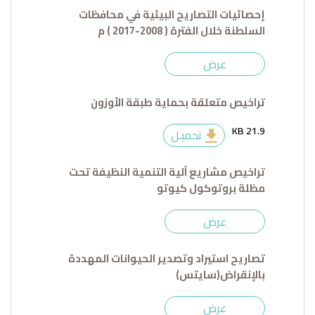
إحصائيات التصاريح البيئية في محافظات
السلطنة خلال الفترة ( 2008-2017 ) م
عرض
تراخيص متعلقة بحماية طبقة الأوزون
21.9 KB
تحميـل
تراخيص مشاريع آلية التنمية النظيفة تحت
مظلة بروتوكول كيوتو
عرض
تصاريح استيراد وتصدير الحيوانات المهددة
بالإنقراض(سايتس)
عرض