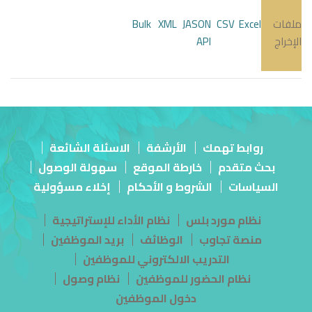
ملفات
Excel
CSV
JASON
XML
Bulk
الإخراج
API
روابط تهمك
الأرشفة
الاسئلة الشائعة
بحث متقدم
خارطة الموقع
سهولة الوصول
السياسات
الشروط و الأحكام
إخلاء مسؤولية
نظام مورد بلس
نظام الأداء للإستراتيجية
منصة تجاوب
الوظائف
بريد الموظفين
التدريب الالكتروني للموظفين
نظام الحضور للموظفين
نظام وصول
دخول الموظفين