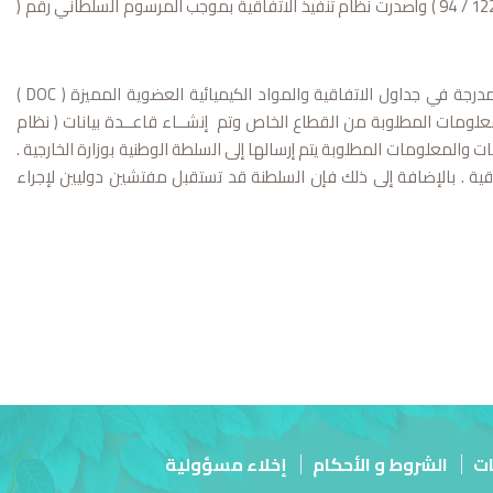
تعتبر السلطنة من أوئل الدول التي صادقت على الاتفاقية بموجب المرسوم السلطاني رقم ( 122 / 94 ) وأصدرت نظام تنفيذ الاتفاقية بموجب المرسوم السلطاني رقم (
تقوم وزارة البيئة والشؤون المناخية بتعبئة استمارات الإعلانات الخاصة بالمواد الكيميائية المدرجة في جداول الاتفاقية والمواد الكيميائية العضوية المميزة ( DOC )
علومات المطلوبة من القطاع الخاص وتم إنشــاء قاعــدة بيانات ( نظام
انات والمعلومات المطلوبة يتم إرسالها إلى السلطة الوطنية بوزارة الخارجية .
قية . بالإضافة إلى ذلك فإن السلطنة قد تستقبل مفتشين دوليين لإجراء
ات
الشروط و الأحكام
إخلاء مسؤولية