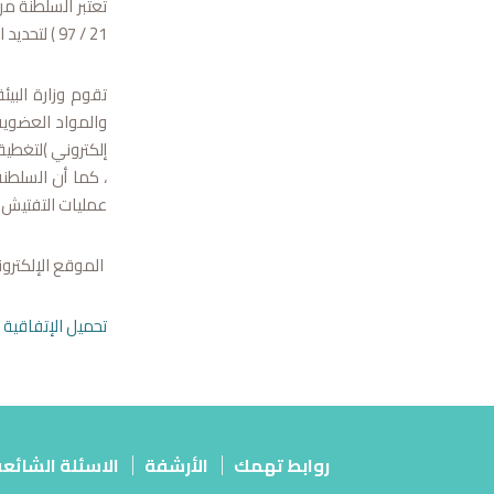
21 / 97 ) لتحديد السلطة الوطنية ولجنة متابعة تنفيذ بنود الاتفاقية على المستوى الوطني .
والمواد العضوية
إلكتروني )لتغطية 
، كما أن السلطن
عمليات التفتيش 
الموقع الإلكترو
تحميل الإتفاقية
روابط تهمك
الأرشفة
الاسئلة الشائع