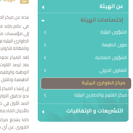
عن الهيئة
نبذه عن مركز الطو
إختصاصات الهيئة
في عالم يتزايد ف
الشؤون البيئية
إلى مؤسسات متخصص
الطوارئ البيئية 
صون الطبيعة
والفعّالة للكوارث 
الشؤون المناخية
يُعد المركز نمو
بعد لرصد التلوث
التعاون الدولي
الوطنية والإقلي
الطبيعية وتقليل ت
مركز الطوارئ البيئية
إن إنشاء المركز ي
مركز التقييم والتصاريح البيئية
نحو تحقيق التواز
الصد الأول في م
التشريعات و الإتفاقيات
بالأجيال القادمة.
كما يشجع مركز ا
الفوري عن أي حو