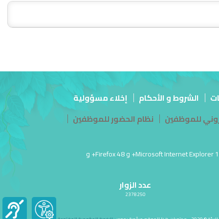
ات
الشروط و الأحكام
إخلاء مسؤولية
تروني للموظفين
نظام الحضور للموظفين
آخر تحديث للموقع في: 26 مارس أغسطس 06, 2026 07:57:م PM | أفضل عرض لهذا الموقع بدقة شاشة 1920 × 1080 | يدعم Microsoft Internet Explorer 10.0+ و Firefox 48+ و
عدد الزوار
2378250