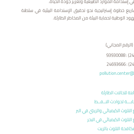
إستدامة الموارد الطبيعية وتعزيز جودة الحياة.
يع خطوة إستراتيجية نحو تحقيق الإستدامة البيئية في سلطنة
هود الوطنية لحماية البيئة من المخاطر الطارئة
.
(الرقم المجاني)
pollution.center
بتة للحالات الطارئة
جابـــة لحوادث النــفــط
لتلوث الكيميائي والزيتي في البر
التلوث الكيميائي في البحر
كافحة التلوث بالزيت