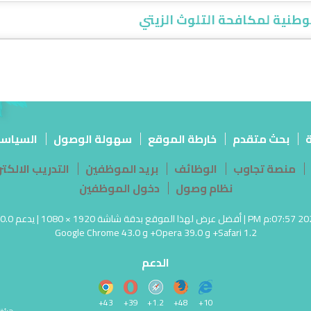
وطنية لمكافحة التلوث الزيتي
ة
بحث متقدم
خارطة الموقع
سهولة الوصول
السياس
منصة تجاوب
الوظائف
بريد الموظفين
التدريب الالك
نظام وصول
دخول الموظفين
Safari 1.2+ و Opera 39.0+ و Google Chrome 43.0
الدعم
43+
39+
1.2+
48+
10+