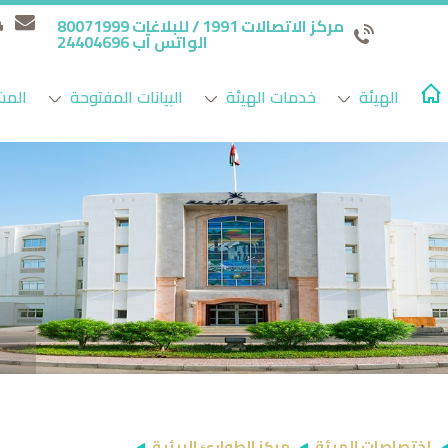
مركز الاتصالات 1991 / للبلاغات 80071999
الواتس آب 24404696
الهيئة
خدمات الهيئة
البيانات المفتوحة
المش
إختصاصات الهيئة
مركز الطوارئ البيئية