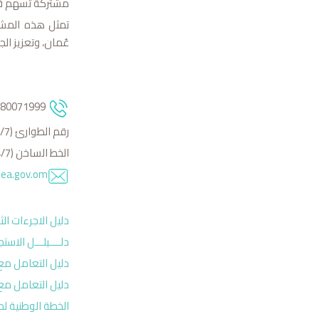
مشتركة تسهم في 
تمثل هذه المشار
عُمان، وتعزيز الج
80071999
رقم الطوارئ (24/7) : 93930088
الخط الساخن (24/7) : 24693666
@ea.gov.om
دليل الاجرءات الثا
دلــــيلـــل الاست
دلي
ل التعامل مع ا
دليل التعامل مع 
الخطة الوطنية لم