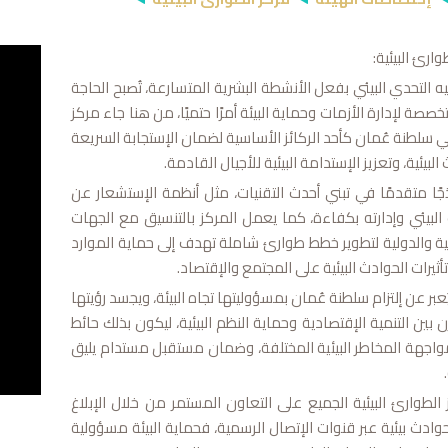
ارئ البيئية:
يه التحدي البيئي بفعل الأنشطة البشرية المتسارعة، تُصبح الحاجة
ة لإدارة الأزمات وحماية البيئة أمرًا حتميًا، من هنا جاء مركز
في سلطنة عُمان كأحد الركائز الأساسية لضمان الإستجابة السريعة
البيئية، وتعزيز الإستدامة البيئية للأجيال القادمة.
ذجًا متقدمًا في تبني أحدث التقنيات، مثل أنظمة الإستشعار عن
 البيئي وإدارته بكفاءة، كما يعمل المركز بالتنسيق مع الجهات
مية والدولية لتطوير خطط طوارئ شاملة تهدف إلى حماية الموارد
أثيرات الحوادث البيئية على المجتمع والإقتصاد.
ُعبر عن إلتزام سلطنة عُمان بمسؤوليتها تجاه البيئة، ويجسد رؤيتها
ن بين التنمية الإقتصادية وحماية النظم البيئية، ليكون بذلك حائط
واجهة المخاطر البيئية المختلفة، وضمان مستقبل مستدام يليق
لطوارئ البيئية الجميع على التعاون المستمر من خلال الإبلاغ
ادث بيئية عبر قنوات الإتصال الرسمية، فحماية البيئة مسؤولية