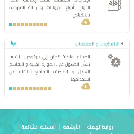
الدولي بأنواع الحيوانات والنباتات المهددة
محاف
بالانقراض
الاتفاقيات و المنظمات
انضمام سلطنة عُمان إلى بروتوكول ناغويا
انضم
بشأن الحصول على الموارد الجينية و التقاسم
بشأن
العادل و المنصف للمنافع الناشئة عن
استخدامها.
روابط تهمك
الأرشفة
الاسئلة الشائعة