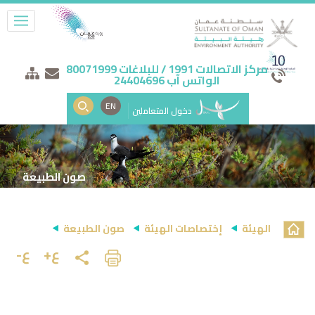
مركز الاتصالات 1991 / للبلاغات 80071999
الواتس آب 24404696
EN
دخول المتعاملين
صون الطبيعة
الهيئة
إختصاصات الهيئة
صون الطبيعة
ع+
ع-