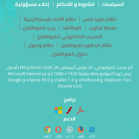
السياسات
الشروط و الأحكام
إخلاء مسؤولية
نظام مورد بلس
نظام الأداء للإستراتيجية
منصة تجاوب
الوظائف
بريد الموظفين
التدريب الالكتروني للموظفين
نظام الحضور للموظفين
نظام وصول
دخول الموظفين
آخر تحديث للموقع في: 26 مارس أغسطس 05, 2026 02:40:م PM | أفضل
عرض لهذا الموقع بدقة شاشة 1920 × 1080 | يدعم Microsoft Internet
Explorer 10.0+ و Firefox 48+ و Safari 1.2+ و Opera 39.0+ و Google
Chrome 43.0
برامج
الدعم
43+
39+
1.2+
48+
10+