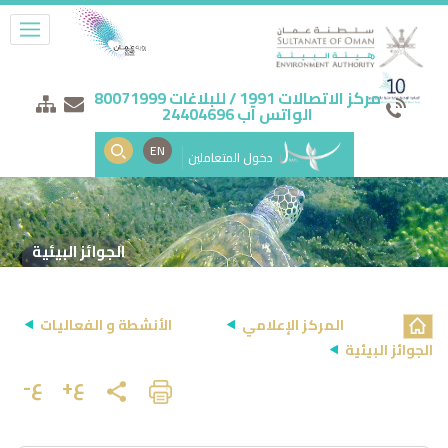
مركز الاتصالات 1991 / للبلاغات 80071999
الواتس آب 24404696
EN
دخول المتعاملين
الجوائز البيئية
المركز الإعلامي
الأنشطة و الفعاليات
الجوائز البيئية
ع+
ع-