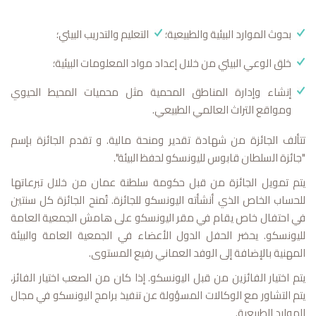
بحوث الموارد البيئية والطبيعية؛
التعليم والتدريب البيئي؛
خلق الوعي البيئي من خلال إعداد مواد المعلومات البيئية؛
إنشاء وإدارة المناطق المحمية مثل محميات المحيط الحيوي
ومواقع التراث العالمي الطبيعي.
تتألف الجائزة من شهادة تقدير ومنحة مالية. و تقدم الجائزة بإسم
"جائزة السلطان قابوس لليونسكو لحفظ البيئة".
يتم تمويل الجائزة من قبل حكومة سلطنة عمان من خلال تبرعاتها
للحساب الخاص الذي أنشأته اليونسكو للجائزة. تُمنح الجائزة كل سنتين
في احتفال خاص يقام في مقر اليونسكو على هامش الجمعية العامة
لليونسكو. يحضر الحفل الدول الأعضاء في الجمعية العامة والبيئة
المهنية بالإضافة إلى الوفد العماني رفيع المستوى.
يتم اختيار الفائزين من قبل اليونسكو. إذا كان من الصعب اختيار الفائز،
يتم التشاور مع الوكالات المسؤولة عن تنفيذ برامج اليونسكو في مجال
الموارد الطبيعية.