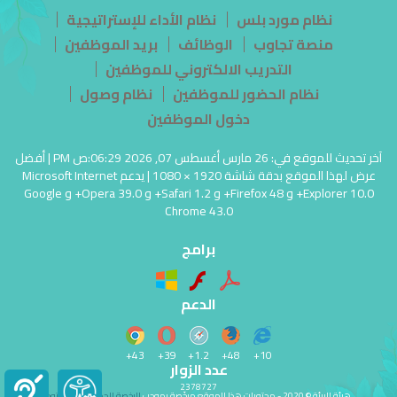
نظام مورد بلس
نظام الأداء للإستراتيجية
منصة تجاوب
الوظائف
بريد الموظفين
التدريب الالكتروني للموظفين
نظام الحضور للموظفين
نظام وصول
دخول الموظفين
آخر تحديث للموقع في: 26 مارس أغسطس 07, 2026 06:29:ص PM | أفضل
عرض لهذا الموقع بدقة شاشة 1920 × 1080 | يدعم Microsoft Internet
Explorer 10.0+ و Firefox 48+ و Safari 1.2+ و Opera 39.0+ و Google
Chrome 43.0
برامج
الدعم
43+
39+
1.2+
48+
10+
عدد الزوار
2378727
هيئة البیئة © 2020 - محتویات هذا الموقع مرخّصة بموجب
الرخصة الحكومية المفتوحة
- عُمان