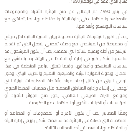
عشر، الذي عقد في نوفمبر 1990.
في يناير 1990، تم الإعلان عن منح الجائزة للأفراد والمجموعات
والمعاهد والمنظمات في إدارة البيئة والحفاظ عليها، بما يتماشى مع
سياسات اليونسكو وأهدافها.
يجب أن تكون الترشيحات للجائزة مصحوبة ببيان السيرة الذاتية لكل مرشح
أو مجموعة من المرشحين، مع وصف تفصيلي للعمل الذي تم تقديم
الترشيح من أجله وتقييم للنتائج التي تحققت. يجب أن يكون المرشحون قد
ساهموا بشكل كبير في إدارة أو الحفاظ على البيئة، بما يتماشى مع
سياسات اليونسكو وأهدافها، وفيما يتعلق ببرامج المنظمة في هذا
المجال، وبحوث الموارد البيئية والطبيعية، التعليم والتدريب البيئي، وخلق
الوعي البيئي من خلال إعداد مواد وأنشطة المعلومات البيئية التي
تهدف إلى إنشاء وإدارة المناطق المحمية مثل محميات المحيط الحيوي
ومواقع التراث الطبيعي العالمي. يجوز منح الجوائز للأفراد أو
المؤسسات أو الكيانات الأخرى أو المنظمات غير الحكومية.
وفقًا للمعايير، يجب أن يكون الأفراد أو المجموعات أو المعاهد أو
المنظمات التي حصلت على الجائزة قد ساهمت بشكل بارز في إدارة البيئة
أو الحفاظ عليها، لا سيما في أحد المجالات التالية: