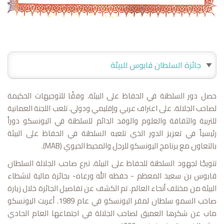
جائزة السلطان قابوس للبيئة
حصل دور السلطنة في الحفاظ على البيئة، وفقًا للتوجيهات الحكيمة
لصاحب الجلالة، على اعتراف عربي وإقليمي ودولي. تلعب اللجنة العمانية
للتربية والثقافة والعلوم والوفد الدائم للسلطنة في اليونسكو دوراً
رئيسياً في تعزيز الدور الذي تلعبه السلطنة في الحفاظ على البيئة
بالتعاون مع برنامج اليونسكو للرجل والمحيط الحيوي (MAB).
تتويجًا لجهود السلطنة للحفاظ على البيئة، تبرع صاحب الجلالة السلطان
قابوس بن سعيد المعظم - حفظه الله ورعاه- بجائزة مالية لنشطاء
البيئة من مختلف أنحاء العالم. تم الكشف عن تفاصيل الجائزة خلال زيارة
صاحب السمو سلطان لمقر اليونسكو في عام 1989. أعربت اليونسكو
ماب عن شكرها العميق لصاحب الجلالة في اجتماعها العام الحادي