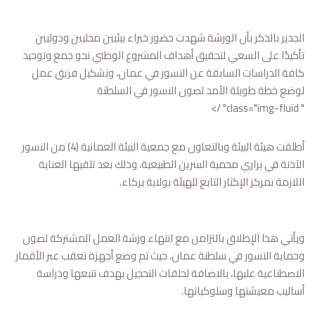
الجدير بالذكر بأن الورشة شهدت حضور خبراء بيئيين محليين ودوليين
تأكيدًا على السعي لتحقيق أهداف المشروع الوطني نحو جمع وتوحيد
كافة الدراسات السابقة عن النسور في عمان، وتشکیل فريق عمل
لوضع خطة طويلة الأمد لصون النسور في السلطنة
" class="img-fluid" />
أطلقت هيئة البيئة وبالتعاون مع جمعية البيئة العمانية (4) من النسور
الآذنة في براري محمية السرين الطبيعية، وذلك بعد تلقيها العناية
اللازمة بمركز الإكثار التابع للهيئة بولاية بركاء.
ويأتي هذا الإطلاق بالتزامن مع انتهاء ورشة العمل المشتركة لصون
وحماية النسور في سلطنة عمان، حيث تم وضع أجهزة تعقب عبر الأقمار
الاصطناعية عليها، بالاضافة لحلقات التحجيل بهدف تتبعها ودراسة
أساليب معيشتها وسلوكياتها.