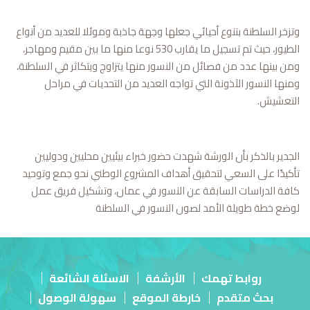
وتزخر السلطنة بتنوع أحيائي جعلها وجهة جاذبة وموئلا للعديد من أنواع
الطيور، حيث تم تسجيل ما يقارب 530 نوعا منها ما بين مقيم ومهاجر،
ومن بينها عدد من فصائل من النسور منها يتزاوج ويتكاثر في السلطنة،
ومنها النسور الآذونة التي تواجه العديد من التحديات في مراحل
التعشيش.
الجدير بالذكر بأن الورشة شهدت حضور خبراء بيئيين محليين ودوليين
تأكيدًا على السعي لتحقيق أهداف المشروع الوطني نحو جمع وتوحيد
كافة الدراسات السابقة عن النسور في عمان، وتشکیل فريق عمل
لوضع خطة طويلة الأمد لصون النسور في السلطنة
روابط تهمك
الأرشفة
الاسئلة الشائعة
بحث متقدم
خارطة الموقع
سهولة الوصول