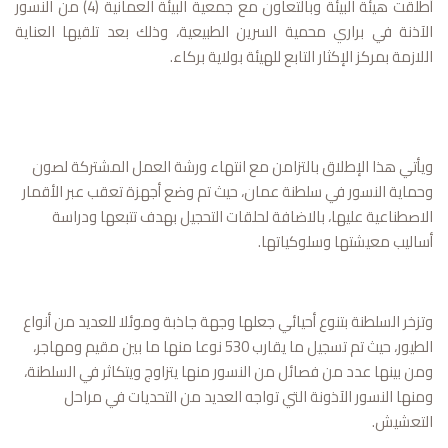
أطلقت هيئة البيئة وبالتعاون مع جمعية البيئة العمانية (4) من النسور
الآذنة في براري محمية السرين الطبيعية، وذلك بعد تلقيها العناية
اللازمة بمركز الإكثار التابع للهيئة بولاية بركاء.
ويأتي هذا الإطلاق بالتزامن مع انتهاء ورشة العمل المشتركة لصون
وحماية النسور في سلطنة عمان، حيث تم وضع أجهزة تعقب عبر الأقمار
الاصطناعية عليها، بالاضافة لحلقات التحجيل بهدف تتبعها ودراسة
أساليب معيشتها وسلوكياتها.
وتزخر السلطنة بتنوع أحيائي جعلها وجهة جاذبة وموئلا للعديد من أنواع
الطيور، حيث تم تسجيل ما يقارب 530 نوعا منها ما بين مقيم ومهاجر،
ومن بينها عدد من فصائل من النسور منها يتزاوج ويتكاثر في السلطنة،
ومنها النسور الآذونة التي تواجه العديد من التحديات في مراحل
التعشيش.