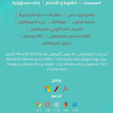
السياسات
الشروط و الأحكام
إخلاء مسؤولية
نظام مورد بلس
نظام الأداء للإستراتيجية
منصة تجاوب
الوظائف
بريد الموظفين
التدريب الالكتروني للموظفين
نظام الحضور للموظفين
نظام وصول
دخول الموظفين
آخر تحديث للموقع في: 26 مارس أغسطس 04, 2026 05:28:م PM | أفضل
عرض لهذا الموقع بدقة شاشة 1920 × 1080 | يدعم Microsoft Internet
Explorer 10.0+ و Firefox 48+ و Safari 1.2+ و Opera 39.0+ و Google
Chrome 43.0
برامج
الدعم
43+
39+
1.2+
48+
10+