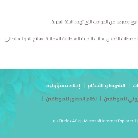
ئ وغيرها من الحوادث التي تهدد البيئة البحرية.
المحيطات الخمس، بجانب البحرية السلطانية العمانية وسلاح الجو السلطاني
ات
الشروط و الأحكام
إخلاء مسؤولية
تروني للموظفين
نظام الحضور للموظفين
آخر تحديث للموقع في: 26 مارس أغسطس 06, 2026 11:36:ص PM | أفضل عرض لهذا الموقع بدقة شاشة 1920 × 1080 | يدعم Microsoft Internet Explorer 10.0+ و Firefox 48+ و