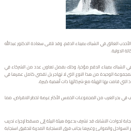
الأحدب العالق في الشباك بميناء الدقم، وقد تلقى سعادة الدكتور عبدالله
لة الدولية.
ع في الشباك بميناء الدقم مؤخرا، وذلك بفضل تعاون عدد من الشركاء في
المجموعة الوحيدة من هذا النوع التي لا تهاجر بل تقضي کامل عمرها في
ذ التي قامت بها الهيئة مع شركائها ذات أهمية كبيرة.
لأحدب في بحر العرب من المجموعات الخمس الأكثر عرضة لخطر الانقراض، مما
تجابة لحوادث التشابك قد تشرف بدعوة هيئة البيئة إلى مسقط لإجراء تدريب
 السواحل والموانئ وغيرها بجانب فرق الاستجابة المدربة لتحقيق استجابة