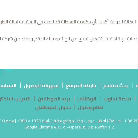
وكالة الدولية، أكدت بأن حكومة السلطنة قد نجحت في الاستجابة لحالة الطوار
ن عملية الإنقاذ تمت بتشكيل فريق من الهيئة وميناء الدقم وخبراء من شركة 
ة
بحث متقدم
خارطة الموقع
سهولة الوصول
السياس
منصة تجاوب
الوظائف
بريد الموظفين
التدريب الالك
نظام وصول
دخول الموظفين
Safari 1.2+ و Opera 39.0+ و Google Chrome 43.0