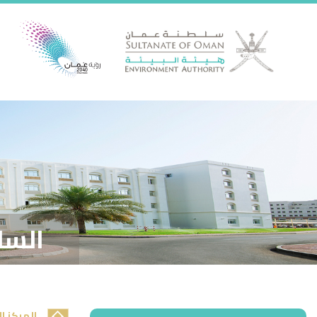
السل
المركز ا