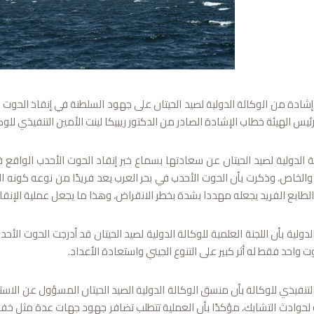
 إشادة من الوكالة الدولية لصيد الحيتان على جهود السلطنة في إنقاذ الحوت 
يس الهيئة خطاب الإشادة الصادر من الدكتور ريبيكا لينت الأمين التنفيذي للوكا
ة الدولية لصيد الحيتان عن سعادتها بسماع خبر إنقاد الحوت الأحدب الواق
والخاص، وذكرت بأن الحوت الأحدب في بحر العرب يعد فريدًا من نوعه كونه 
 الطابع الفريد يجعله مهددا بشدة بخطر الانقراض، وهذا ما يجعل عملية الإنقا
لدولية بأن اللجنة العلمية للوكالة الدولية لصيد الحيتان قد أدرجت الحوت ا
 واحد فقط له أثر كبير على التنوع الجيني واستعادة الأعداد.
لتنفيذي للوكالة بأن منسق الوكالة الدولية الصيد الحيتان المسؤول عن الاس
 لحوادث التشابك، مؤكدًا بأن العملية تتطلب تضافر جهود جهات عدة مثل خفر